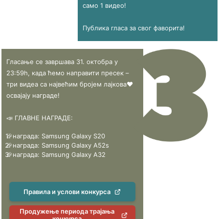
само 1 видео!
Публика гласа за свог фаворита!
Гласање се завршава 31. октобра у
23:59h, када ћемо направити пресек –
три видеа са највећим бројем лајкова❤
освајају награде!
📣 ГЛАВНЕ НАГРАДЕ:
🎉
награда: Samsung Galaxy S20
🎉
награда: Samsung Galaxy A52s
🎉
награда: Samsung Galaxy A32
Правила и услови конкурса
Продужење периода трајања
конкурса