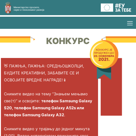
КОНКУРС
👋 ПАЖЊА, ПАЖЊА: СРЕДЊОШКОЛЦИ,
БУДИТЕ КРЕАТИВНИ, ЗАБАВИТЕ СЕ И
ОСВОЈИТЕ ВРЕДНЕ НАГРАДЕ!📱
Снимите видео на тему “Знањем мењамо
све(т)“ и освојите:
телефон Samsung Galaxy
S20, телефон Samsung Galaxy A52s или
телефон Samsung Galaxy A32
.
Снимите видео у трајању до једног минута
(1:00). Видео материјалом прикажите свог