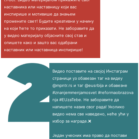
наставника или наставницу који вас
инспирише и мотивише да знањем
промените свет! Будите креативни у начину
на који ћете то приказати. Не заборавите да
у видео материјалу објасните свој став и
опишете како и зашто вас одабрани
наставник или наставница инспирише!
Видео поставите на својој Инстаграм
страници уз обавезан таг на видеу
@mpntr.rs и таг @eusrbija и обавезне
#znanjemmenjamosvet #reformaobrazova
nja #EUzaTebe. Не заборавите да
напишете назив свог рада! Уколико
видео нема све наведено, неће ући у
избор за награде.❌
Један учесник има право да постави